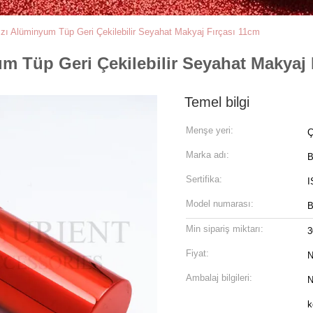
ızı Alüminyum Tüp Geri Çekilebilir Seyahat Makyaj Fırçası 11cm
um Tüp Geri Çekilebilir Seyahat Makyaj 
Temel bilgi
Menşe yeri:
Ç
Marka adı:
B
Sertifika:
I
Model numarası:
B
Min sipariş miktarı:
3
Fiyat:
N
Ambalaj bilgileri:
N
k