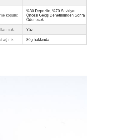
%30 Depozito, %70 Sevkiyat
me koşulu:
Öncesi Geçiş Denetiminden Sonra
Ödenecek
llanmak:
Yüz
t ağırlık:
80g hakkında
Sunmak