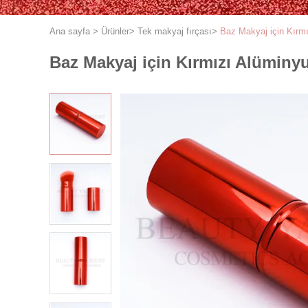
Ana sayfa
>
Ürünler
>
Tek makyaj fırçası
>
Baz Makyaj için Kırm
Baz Makyaj için Kırmızı Alüminy