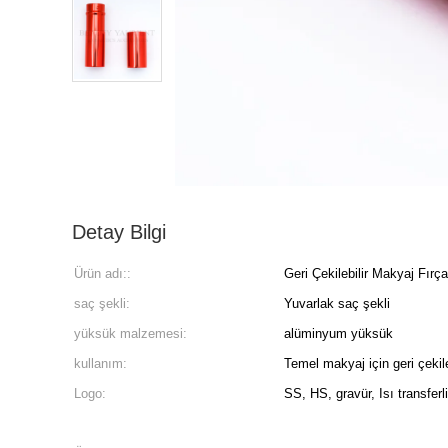
Detay Bilgi
Ürün adı::
Geri Çekilebilir Makyaj Fırça
saç şekli:
Yuvarlak saç şekli
yüksük malzemesi:
alüminyum yüksük
kullanım:
Temel makyaj için geri çekil
Logo:
SS, HS, gravür, Isı transferl