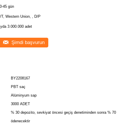
0-45 gün
/T, Western Union, , D/P
yda 3.000.000 adet
Şimdi başvurun
BY2208167
PBT saç
Alüminyum sap
3000 ADET
% 30 depozito, sevkiyat öncesi geçiş denetiminden sonra % 70
ödenecektir