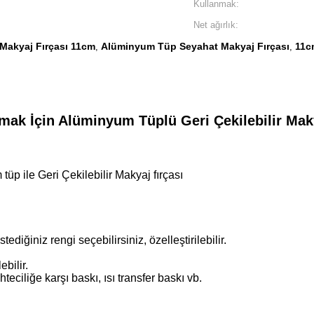
Kullanmak:
Net ağırlık:
 Makyaj Fırçası 11cm
Alüminyum Tüp Seyahat Makyaj Fırçası
11c
,
,
kmak İçin Alüminyum Tüplü Geri Çekilebilir Mak
p ile Geri Çekilebilir Makyaj fırçası
diğiniz rengi seçebilirsiniz, özelleştirilebilir.
ebilir.
eciliğe karşı baskı, ısı transfer baskı vb.