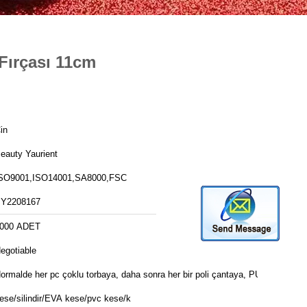
Fırçası 11cm
in
eauty Yaurient
SO9001,ISO14001,SA8000,FSC
Y2208167
000 ADET
egotiable
ormalde her pc çoklu torbaya, daha sonra her bir poli çantaya, PU
ese/silindir/EVA kese/pvc kese/k