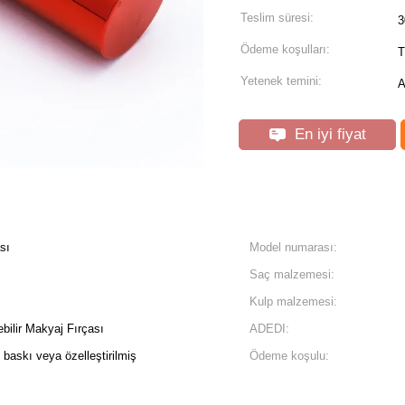
Teslim süresi:
3
Ödeme koşulları:
T
Yetenek temini:
A
En iyi fiyat
sı
Model numarası:
Saç malzemesi:
Kulp malzemesi:
ebilir Makyaj Fırçası
ADEDI:
i baskı veya özelleştirilmiş
Ödeme koşulu: