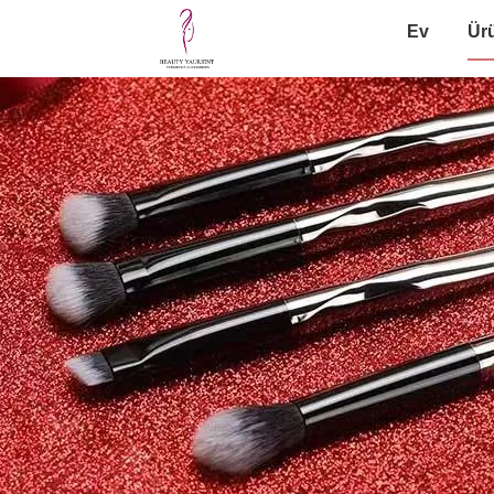
Ev
Ür