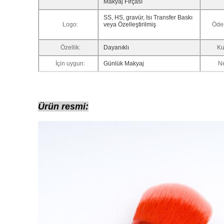
Makyaj Fırçası
SS, HS, gravür, Isı Transfer Baskı
Logo:
veya Özelleştirilmiş
Öde
Özellik:
Dayanıklı
Ku
İçin uygun:
Günlük Makyaj
Ne
Ürün resmi: