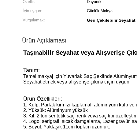
Özellik:
Dayanıklı
İçin uygun:
Günlük Makyaj
Vurgulamak:
Geri Çekilebilir Seyahat
Ürün Açıklaması
Taşınabilir Seyahat veya Alışverişe Çı
Tanım:
Temel makyaj için Yuvarlak Saç Şeklinde Alüminyum tü
Seyahat etmek veya alışverişe çıkmak için uygun.
Ürün Özellikleri:
1. Kulp: Parlak kırmızı kaplamalı alüminyum kulp ve iste
2. Yüksük: Alüminyum yüksük
3. Kıl: 2 ton sentetik saç, renk veya saç tipi özelleştiril
4. Logo: serigrafi, sıcak damgalama, Lazer gravür, saht
5. Boyut: Yaklaşık 11cm toplam uzunluk.