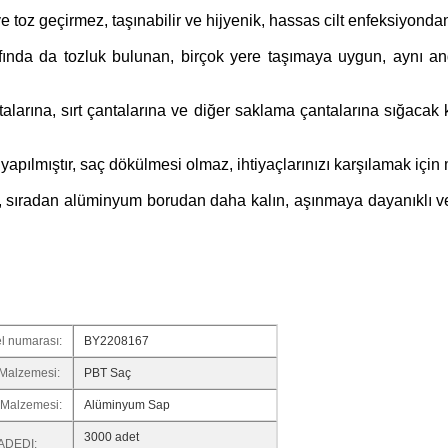
toz geçirmez, taşınabilir ve hijyenik, hassas cilt enfeksiyond
afında da tozluk bulunan, birçok yere taşımaya uygun, aynı an
ntalarına, sırt çantalarına ve diğer saklama çantalarına sığac
pılmıştır, saç dökülmesi olmaz, ihtiyaçlarınızı karşılamak için m
m, sıradan alüminyum borudan daha kalın, aşınmaya dayanıklı ve
Mesaj bırakın
Sizi yakında arayacağız!
l numarası:
BY2208167
Malzemesi:
PBT Saç
 Malzemesi:
Alüminyum Sap
3000 adet
ADEDI: