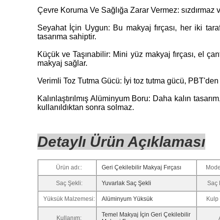
Çevre Koruma Ve Sağlığa Zarar Vermez: sızdırmaz ve 
Seyahat İçin Uygun: Bu makyaj fırçası, her iki tar
tasarıma sahiptir.
Küçük ve Taşınabilir: Mini yüz makyaj fırçası, el ça
makyaj sağlar.
Verimli Toz Tutma Gücü: İyi toz tutma gücü, PBT'den ya
Kalınlaştırılmış Alüminyum Boru: Daha kalın tasarı
kullanıldıktan sonra solmaz.
Detaylı Ürün Açıklaması
Ürün adı::
Geri Çekilebilir Makyaj Fırçası
Mode
Saç Şekli:
Yuvarlak Saç Şekli
Saç 
Yüksük Malzemesi:
Alüminyum Yüksük
Kulp
Temel Makyaj İçin Geri Çekilebilir
Kullanım: