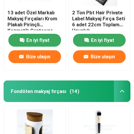
13 adet Özel Markalı
2 Ton Pbt Hair Private
Makyaj Fırçaları Krom
Label Makyaj Fırça Seti
Plakalı Pirinçli
6 adet 22cm Toplam
Kozmetik Çantasına
Uzunluk
Set
En iyi fiyat
En iyi fiyat
Bize ulaşın
Bize ulaşın
Fondöten makyaj fırçası
(14)