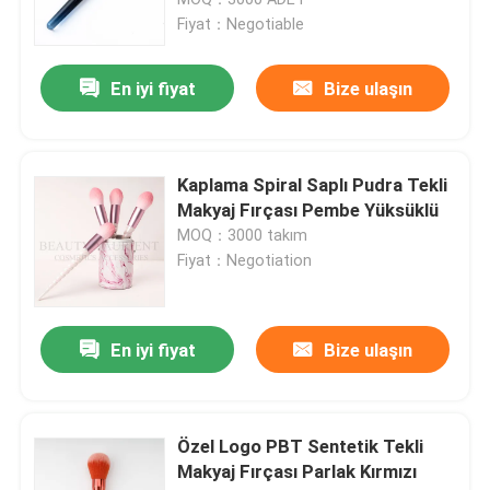
Fiyat：Negotiable
Kabuki Makyaj Fırçası
En iyi fiyat
Bize ulaşın
Mini Makyaj fırçası seti
Kaplama Spiral Saplı Pudra Tekli
Tek makyaj fırçası
Makyaj Fırçası Pembe Yüksüklü
MOQ：3000 takım
Fiyat：Negotiation
Toz Makyaj Fırçası
Göz Farı Makyaj Fırçası
En iyi fiyat
Bize ulaşın
Kompakt Makyaj Fırçası
Özel Logo PBT Sentetik Tekli
Makyaj Fırçası Parlak Kırmızı
Makyaj Puf Süngeri