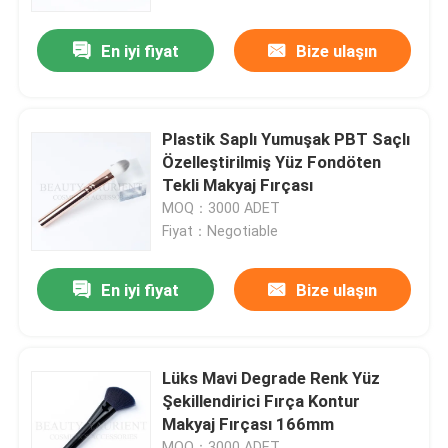
En iyi fiyat
Bize ulaşın
Ürünler
VR Gösterisi
Plastik Saplı Yumuşak PBT Saçlı
Özelleştirilmiş Yüz Fondöten
Yüz Makyaj Fırça Seti
Tekli Makyaj Fırçası
MOQ：3000 ADET
Fiyat：Negotiable
Özel Marka Makyaj Fırçaları
En iyi fiyat
Bize ulaşın
Fondöten makyaj fırçası
Üst Düzey Makyaj Fırçası
Lüks Mavi Degrade Renk Yüz
Şekillendirici Fırça Kontur
Makyaj Fırçası 166mm
Yüz makyaj araçları
MOQ：3000 ADET