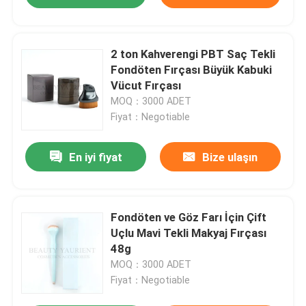
2 ton Kahverengi PBT Saç Tekli
Fondöten Fırçası Büyük Kabuki
Vücut Fırçası
MOQ：3000 ADET
Fiyat：Negotiable
En iyi fiyat
Bize ulaşın
Fondöten ve Göz Farı İçin Çift
Uçlu Mavi Tekli Makyaj Fırçası
48g
MOQ：3000 ADET
Fiyat：Negotiable