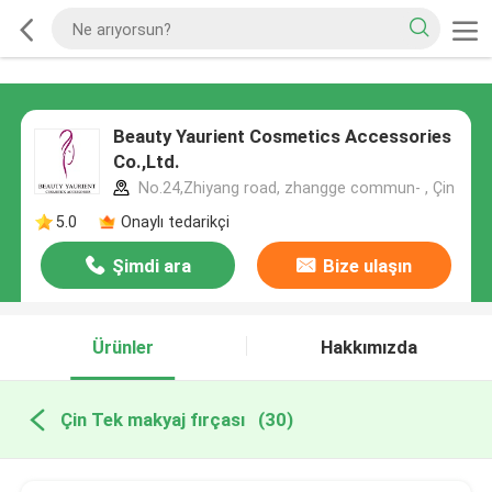
Beauty Yaurient Cosmetics Accessories
Co.,Ltd.
No.24,Zhiyang road, zhangge commun- , Çin
5.0
Onaylı tedarikçi
Şimdi ara
Bize ulaşın
Ürünler
Hakkımızda
Çin Tek makyaj fırçası
(30)