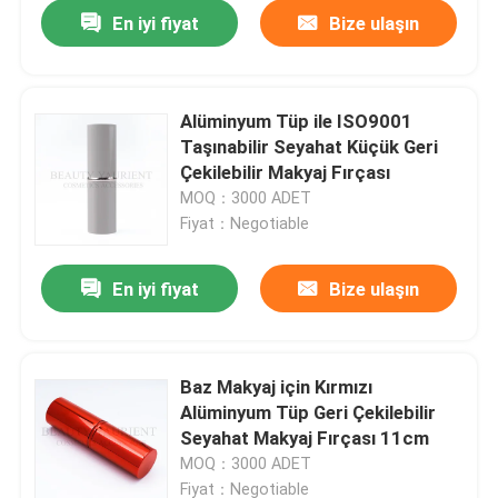
En iyi fiyat
Bize ulaşın
Alüminyum Tüp ile ISO9001
Taşınabilir Seyahat Küçük Geri
Çekilebilir Makyaj Fırçası
MOQ：3000 ADET
Fiyat：Negotiable
En iyi fiyat
Bize ulaşın
Ana sayfa
Baz Makyaj için Kırmızı
Alüminyum Tüp Geri Çekilebilir
Hakkımızda
Seyahat Makyaj Fırçası 11cm
MOQ：3000 ADET
Kişiler
Fiyat：Negotiable