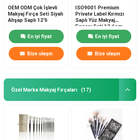
OEM ODM Çok İşlevli
ISO9001 Premium
Makyaj Fırça Seti Siyah
Private Label Kırmızı
Ahşap Saplı 12'li
Saplı Yüz Makyaj
Fırçası Seti 13.6cm
Uzunluk
En iyi fiyat
En iyi fiyat
Bize ulaşın
Bize ulaşın
Özel Marka Makyaj Fırçaları
(17)