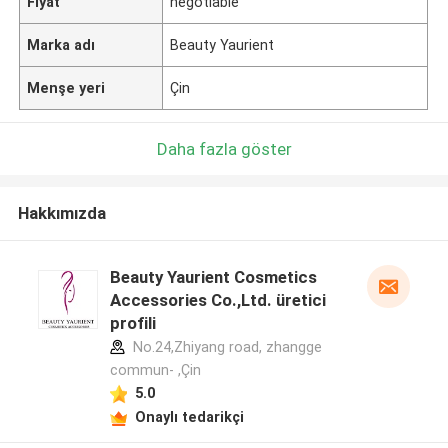
Fiyat
negotiable
Marka adı
Beauty Yaurient
Menşe yeri
Çin
Daha fazla göster
Hakkımızda
Beauty Yaurient Cosmetics
Accessories Co.,Ltd. üretici
profili
No.24,Zhiyang road, zhangge
commun- ,Çin
5.0
Onaylı tedarikçi