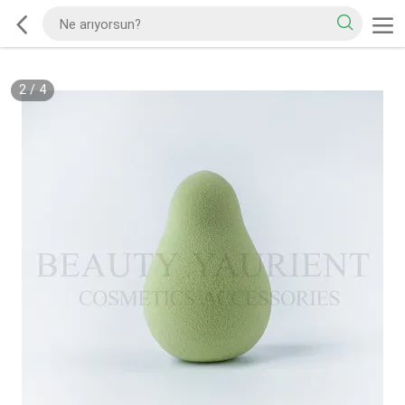
2
/
4