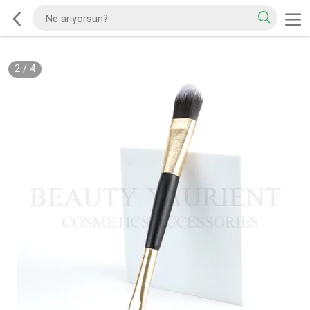
2
/
4