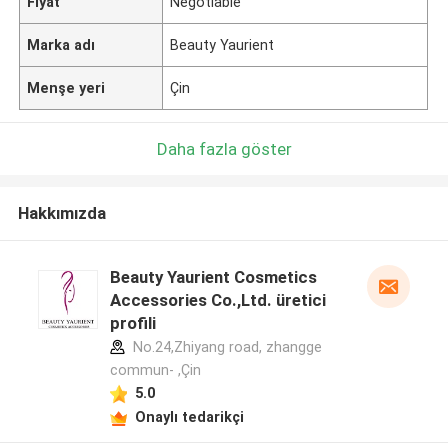
Fiyat
Negotiable
Marka adı
Beauty Yaurient
Menşe yeri
Çin
Daha fazla göster
Hakkımızda
Beauty Yaurient Cosmetics
Accessories Co.,Ltd. üretici
profili
No.24,Zhiyang road, zhangge
commun- ,Çin
5.0
Onaylı tedarikçi