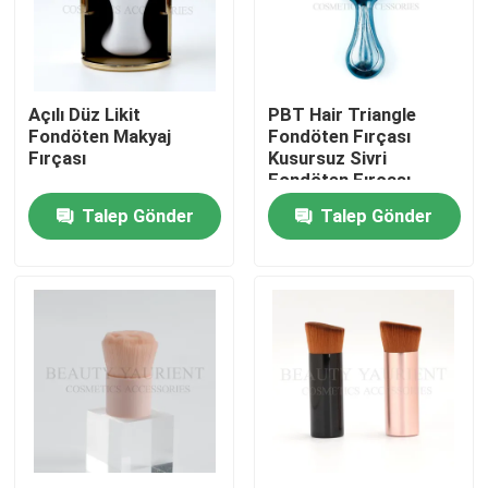
Ürünler
Açılı Düz ​​Likit
PBT Hair Triangle
Yüz Makyaj Fırça Seti
Fondöten Makyaj
Fondöten Fırçası
Fırçası
Kusursuz Sivri
Fondöten Fırçası
Özel Marka Makyaj Fırçaları
SA8000 Sertifikalı
Talep Gönder
Talep Gönder
Fondöten makyaj fırçası
Üst Düzey Makyaj Fırçası
Yüz makyaj araçları
Kabuki Makyaj Fırçası