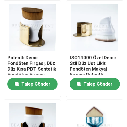
Patentli Demir
ISO14000 Özel Demir
Fondöten Fırçası, Düz
Stil Düz Üst Likit
Düz Kısa PBT Sentetik
Fondöten Makyaj
Fondöten Fırçası
Fırçası Patentli
Talep Gönder
Talep Gönder
Ana sayfa
Hakkımızda
Kişiler