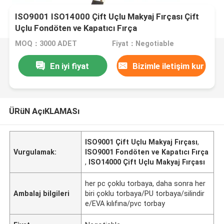
ISO9001 ISO14000 Çift Uçlu Makyaj Fırçası Çift
Uçlu Fondöten ve Kapatıcı Fırça
MOQ：3000 ADET
Fiyat：Negotiable
En iyi fiyat
Bizimle iletişim kur
ÜRüN AçıKLAMASı
ISO9001 Çift Uçlu Makyaj Fırçası
,
Vurgulamak:
ISO9001 Fondöten ve Kapatıcı Fırça
,
ISO14000 Çift Uçlu Makyaj Fırçası
her pc çoklu torbaya, daha sonra her
Ambalaj bilgileri
biri çoklu torbaya/PU torbaya/silindir
e/EVA kılıfına/pvc torbay