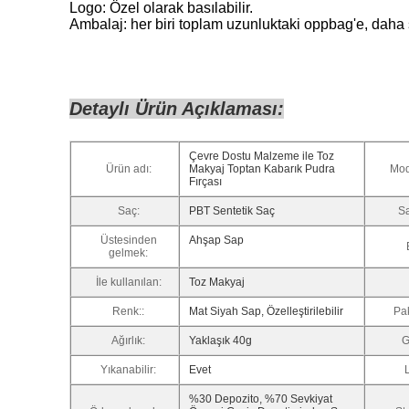
Logo: Özel olarak basılabilir.
Ambalaj: her biri toplam uzunluktaki oppbag'e, daha 
Detaylı Ürün Açıklaması:
Çevre Dostu Malzeme ile Toz
Ürün adı:
Makyaj Toptan Kabarık Pudra
Mod
Fırçası
Saç:
PBT Sentetik Saç
Sa
Üstesinden
Ahşap Sap
gelmek:
İle kullanılan:
Toz Makyaj
Renk::
Mat Siyah Sap, Özelleştirilebilir
Pa
Ağırlık:
Yaklaşık 40g
G
Yıkanabilir:
Evet
%30 Depozito, %70 Sevkiyat