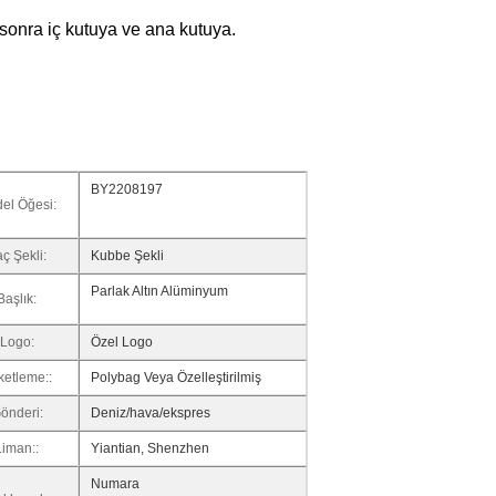
sonra iç kutuya ve ana kutuya.
BY2208197
el Öğesi:
ç Şekli:
Kubbe Şekli
Parlak Altın Alüminyum
Başlık:
Logo:
Özel Logo
ketleme::
Polybag Veya Özelleştirilmiş
önderi:
Deniz/hava/ekspres
Liman::
Yiantian, Shenzhen
Numara