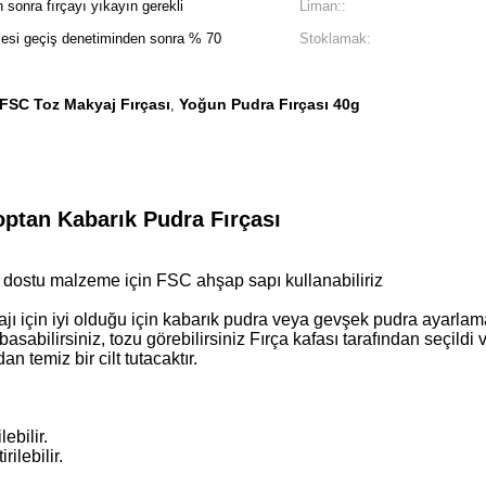
 sonra fırçayı yıkayın gerekli
Liman::
cesi geçiş denetiminden sonra % 70
Stoklamak:
FSC Toz Makyaj Fırçası
Yoğun Pudra Fırçası 40g
,
ptan Kabarık Pudra Fırçası
e dostu malzeme için FSC ahşap sapı kullanabiliriz
ı için iyi olduğu için kabarık pudra veya gevşek pudra ayarlamak
asabilirsiniz, tozu görebilirsiniz Fırça kafası tarafından seçildi
n temiz bir cilt tutacaktır.
ebilir.
ilebilir.