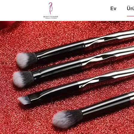
Ev
Ür