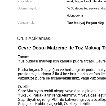
Yıkanabilir:
evet, birçok kez kullandıktan
Ödeme koşulu::
% 30 depozito, sevkiyat ön
ödenecektir
Vurgulamak:
Toz Makyaj Fırçası 40g
,
Ürün Açıklaması
Çevre Dostu Malzeme ile Toz Makyaj To
Tanım:
Yüz pudrası makyajı için kabarık pudra fırçası, Çevr
Pudra fırçası: Saç yoğun ve herhangi bir pudra makyaj
preslenmiş pudraya 3 ila 4 kez brsuh arka ve foth ile b
yüzünüze pudra ile fırçalayabilirsiniz, yağlı yüz olmada
Özellik:
Sap: Mat siyah renkli ahşap veya özelleştirilebilir.
Yüksük: Parlak altın rengi Alüminyum veya özelleştiril
Saç: Siyah uç rengi PBT ile kahverengi veya özelleştir
Saç şekli: Kubbe saç şekli, Özelleştirilebilir