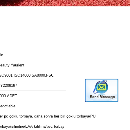
in
eauty Yaurient
SO9001,ISO14000,SA8000,FSC
Y2208197
000 ADET
egotiable
er pc çoklu torbaya, daha sonra her biri çoklu torbaya/PU
orbaya/silindire/EVA kılıfına/pvc torbay