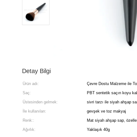
Detay Bilgi
Ürün adı:
Çevre Dostu Malzeme ile To
Saç:
PBT sentetik saçın koyu kah
Üstesinden gelmek:
sivri tarzı ile siyah ahşap s
İle kullanılan:
gevşek ve toz makyaj
Renk::
Mat siyah ahşap sap, özelleşt
Ağırlık:
Yaklaşık 40g