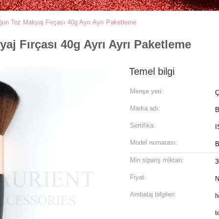
un Toz Makyaj Fırçası 40g Ayrı Ayrı Paketleme
j Fırçası 40g Ayrı Ayrı Paketleme
Temel bilgi
Menşe yeri:
Ç
Marka adı:
B
Sertifika:
I
Model numarası:
B
Min sipariş miktarı:
3
Fiyat:
N
Ambalaj bilgileri:
h
t