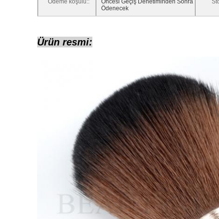
Ödeme koşulu::
Öncesi Geçiş Denetiminden Sonra
St
Ödenecek
Ürün resmi: