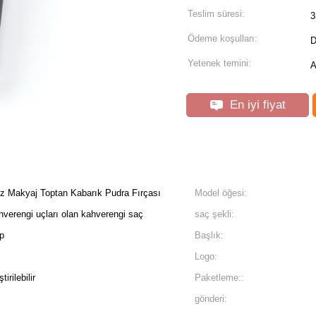
Teslim süresi:
3
Ödeme koşulları:
D
Yetenek temini:
A
En iyi fiyat
z Makyaj Toptan Kabarık Pudra Fırçası
Model öğesi:
verengi uçları olan kahverengi saç
saç şekli:
ap
Başlık:
Logo:
irilebilir
Paketleme::
gönderi: