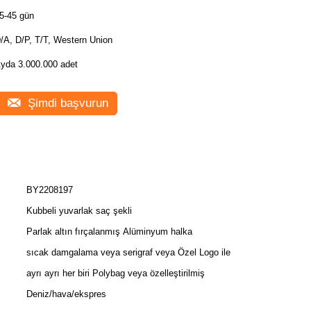
5-45 gün
/A, D/P, T/T, Western Union
yda 3.000.000 adet
Şimdi başvurun
BY2208197
Kubbeli yuvarlak saç şekli
Parlak altın fırçalanmış Alüminyum halka
sıcak damgalama veya serigraf veya Özel Logo ile
ayrı ayrı her biri Polybag veya özelleştirilmiş
Deniz/hava/ekspres