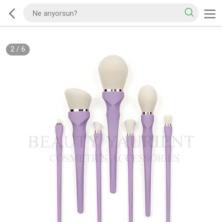
2
/
6