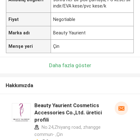
indir/EVA kese/pvc kese/k
Fiyat
Negotiable
Marka adı
Beauty Yaurient
Menşe yeri
Çin
Daha fazla göster
Hakkımızda
Beauty Yaurient Cosmetics
Accessories Co.,Ltd. üretici
profili
No.24,Zhiyang road, zhangge
commun- ,Çin