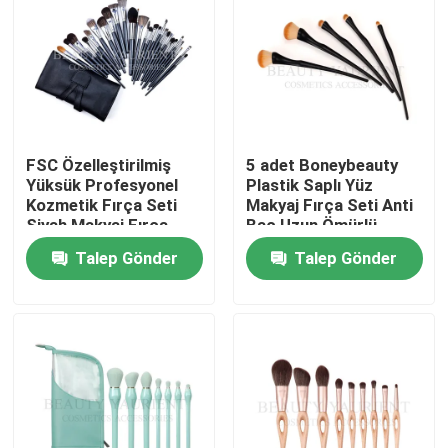
Ürünler
Yüz Makyaj Fırça Seti
FSC Özelleştirilmiş
5 adet Boneybeauty
Özel Marka Makyaj Fırçaları
Yüksük Profesyonel
Plastik Saplı Yüz
Kozmetik Fırça Seti
Makyaj Fırça Seti Anti
Siyah Makyaj Fırça
Bac Uzun Ömürlü
Seti
Fondöten makyaj fırçası
Talep Gönder
Talep Gönder
Üst Düzey Makyaj Fırçası
Yüz makyaj araçları
Kabuki Makyaj Fırçası