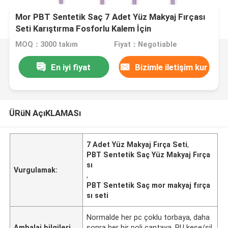
Mor PBT Sentetik Saç 7 Adet Yüz Makyaj Fırçası
Seti Karıştırma Fosforlu Kalem İçin
MOQ：3000 takım
Fiyat：Negotiable
En iyi fiyat
Bizimle iletişim kur
ÜRüN AçıKLAMASı
7 Adet Yüz Makyaj Fırça Seti
,
PBT Sentetik Saç Yüz Makyaj Fırça
sı
Vurgulamak:
,
PBT Sentetik Saç mor makyaj fırça
sı seti
Normalde her pc çoklu torbaya, daha
Ambalaj bilgileri
sonra her bir poli çantaya, PU kese/sil