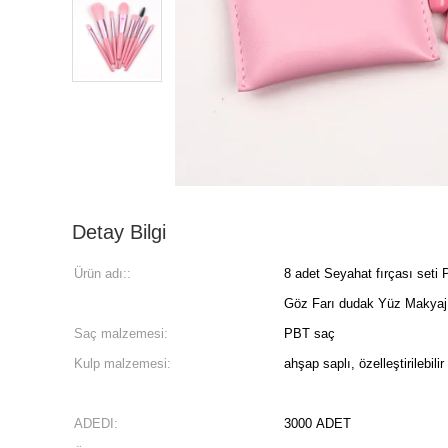
Detay Bilgi
Ürün adı::
8 adet Seyahat fırçası seti 
Göz Farı dudak Yüz Makyajı
Saç malzemesi:
PBT saç
Kulp malzemesi:
ahşap saplı, özelleştirilebilir
ADEDI:
3000 ADET