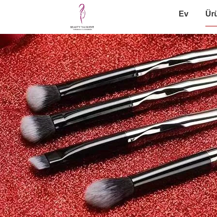
Ev
Ür