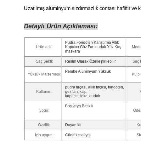
Uzatılmış alüminyum sızdırmazlık contası hafiftir ve k
Detaylı Ürün Açıklaması:
Pudra Fondöten Karıştırma Allık
Ürün adı::
Kapatıcı Göz Farı dudak Yüz Kaş
Mode
maskara
Saç Şekli:
Resim Olarak Özelleştirilebilir
Saç 
Pembe Alüminyum Yüksük
Yüksük Malzemesi:
Kulp
pudra fırçası, allık fırçası, fondöten,
Kullanım:
göz farı, kaş,
kapatıcı, leke, dudak
Boş veya Baskılı
Logo:
Öde
Özellik:
Dayanıklı
Ku
İçin uygun:
Günlük makyaj
St