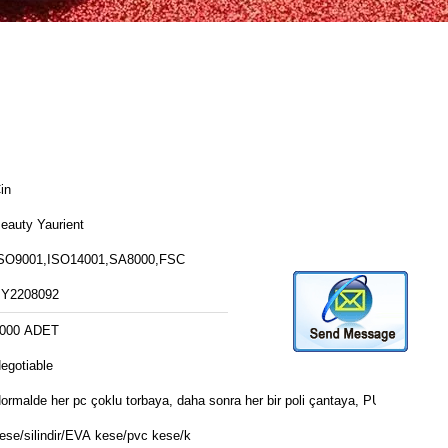
in
eauty Yaurient
SO9001,ISO14001,SA8000,FSC
Y2208092
000 ADET
egotiable
ormalde her pc çoklu torbaya, daha sonra her bir poli çantaya, PU
ese/silindir/EVA kese/pvc kese/k