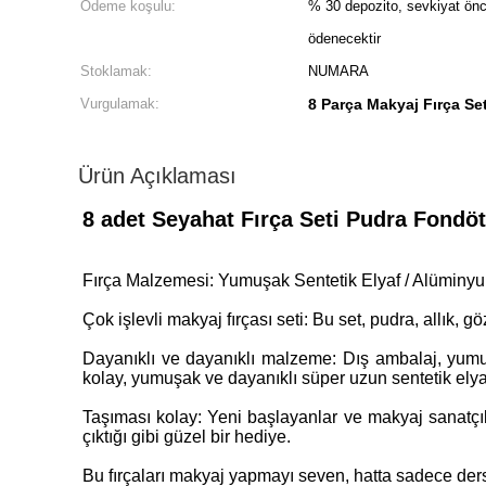
Ödeme koşulu:
% 30 depozito, sevkiyat ön
ödenecektir
Stoklamak:
NUMARA
Vurgulamak:
8 Parça Makyaj Fırça Se
Ürün Açıklaması
8 adet Seyahat Fırça Seti Pudra Fondöt
Fırça Malzemesi: Yumuşak Sentetik Elyaf / Alüminyu
Çok işlevli makyaj fırçası seti: Bu set, pudra, allık, göz 
Dayanıklı ve dayanıklı malzeme: Dış ambalaj, yum
kolay, yumuşak ve dayanıklı süper uzun sentetik elya
Taşıması kolay: Yeni başlayanlar ve makyaj sanatçıl
çıktığı gibi güzel bir hediye.
Bu fırçaları makyaj yapmayı seven, hatta sadece ders