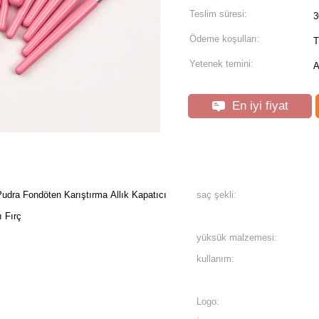
Teslim süresi:
3
Ödeme koşulları:
T
Yetenek temini:
A
En iyi fiyat
Pudra Fondöten Karıştırma Allık Kapatıcı
saç şekli:
 Fırç
yüksük malzemesi:
kullanım:
Logo: