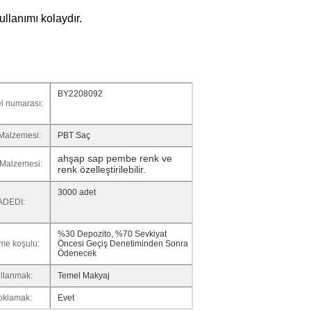
ullanımı kolaydır.
BY2208092
l numarası:
Malzemesi:
PBT Saç
ahşap sap pembe renk ve
 Malzemesi:
renk özelleştirilebilir.
Mesaj bırakın
3000 adet
ADEDI:
Sizi yakında arayacağız!
%30 Depozito, %70 Sevkiyat
me koşulu:
Öncesi Geçiş Denetiminden Sonra
Ödenecek
llanmak:
Temel Makyaj
oklamak:
Evet