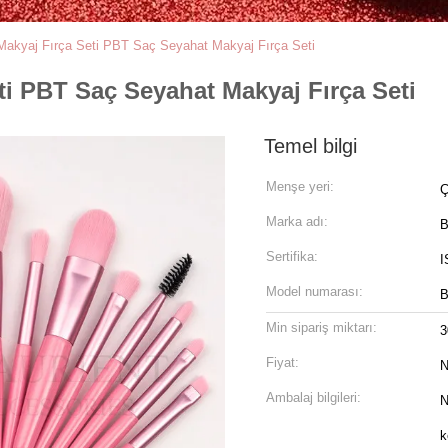
Makyaj Fırça Seti PBT Saç Seyahat Makyaj Fırça Seti
ti PBT Saç Seyahat Makyaj Fırça Seti
Temel bilgi
Menşe yeri:
Ç
Marka adı:
B
Sertifika:
I
Model numarası:
B
Min sipariş miktarı:
3
Fiyat:
N
Ambalaj bilgileri:
N
k