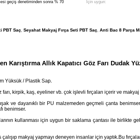
cesi geçiş denetiminden sonra % 70
İçin uygun:
ti PBT Saç
Seyahat Makyaj Fırça Seti PBT Saç
Anti Bac 8 Parça M
,
,
en Karıştırma Allık Kapatıcı Göz Farı Dudak Yü
m Yüksük / Plastik Sap.
farı, kirpik, kaş, eyeliner vb. çok işlevli fırçaları içerir ve makyaj i
uşak ve dayanıklı bir PU malzemeden geçmeli çanta benimser v
fı benimser.
arının kullanması için uygun bir saklama çantası ile birlikte 
 çalışıp makyaj yapmayı deneyen insanlar için yaptık.Bu fırçala