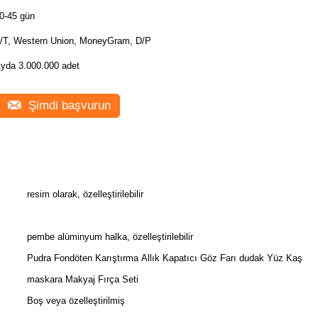
0-45 gün
/T, Western Union, MoneyGram, D/P
yda 3.000.000 adet
Şimdi başvurun
resim olarak, özelleştirilebilir
pembe alüminyum halka, özelleştirilebilir
Pudra Fondöten Karıştırma Allık Kapatıcı Göz Farı dudak Yüz Kaş
maskara Makyaj Fırça Seti
Boş veya özelleştirilmiş